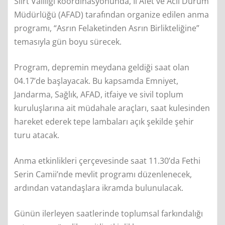
Siirt Valiliği koordinasyonunda, İl Afet ve Acil Durum
Müdürlüğü (AFAD) tarafından organize edilen anma
programı, “Asrın Felaketinden Asrın Birlikteliğine”
temasıyla gün boyu sürecek.
Program, depremin meydana geldiği saat olan
04.17’de başlayacak. Bu kapsamda Emniyet,
Jandarma, Sağlık, AFAD, itfaiye ve sivil toplum
kuruluşlarına ait müdahale araçları, saat kulesinden
hareket ederek tepe lambaları açık şekilde şehir
turu atacak.
Anma etkinlikleri çerçevesinde saat 11.30’da Fethi
Serin Camii’nde mevlit programı düzenlenecek,
ardından vatandaşlara ikramda bulunulacak.
Günün ilerleyen saatlerinde toplumsal farkındalığı