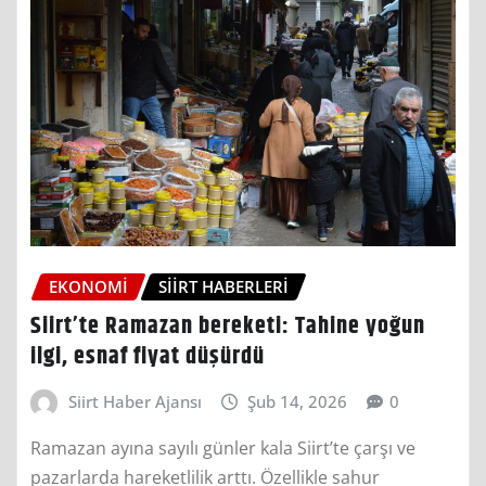
EKONOMI
SIIRT HABERLERI
Siirt’te Ramazan bereketi: Tahine yoğun
ilgi, esnaf fiyat düşürdü
Siirt Haber Ajansı
Şub 14, 2026
0
Ramazan ayına sayılı günler kala Siirt’te çarşı ve
pazarlarda hareketlilik arttı. Özellikle sahur