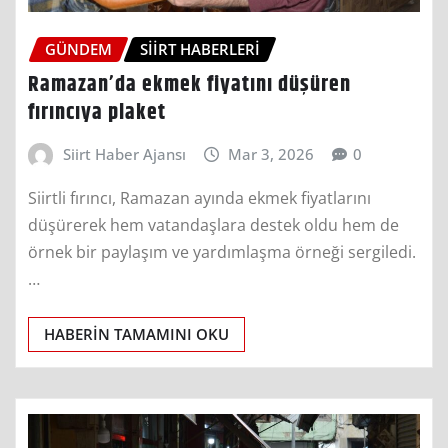
GÜNDEM
SIIRT HABERLERI
Ramazan’da ekmek fiyatını düşüren
fırıncıya plaket
Siirt Haber Ajansı
Mar 3, 2026
0
Siirtli fırıncı, Ramazan ayında ekmek fiyatlarını
düşürerek hem vatandaşlara destek oldu hem de
örnek bir paylaşım ve yardımlaşma örneği sergiledi.
…
HABERIN TAMAMINI OKU