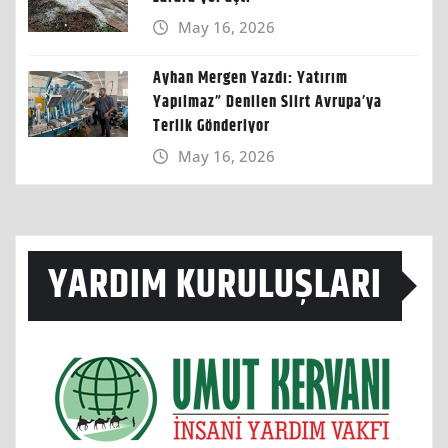
May 16, 2026
Ayhan Mergen Yazdı: Yatırım
Yapılmaz” Denilen Siirt Avrupa’ya
Terlik Gönderiyor
May 16, 2026
YARDIM KURULUŞLARI