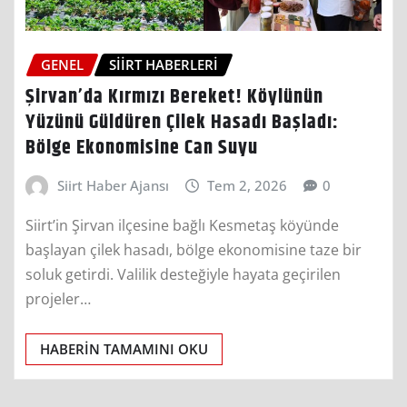
GENEL
SIIRT HABERLERI
Şirvan’da Kırmızı Bereket! Köylünün
Yüzünü Güldüren Çilek Hasadı Başladı:
Bölge Ekonomisine Can Suyu
Siirt Haber Ajansı
Tem 2, 2026
0
Siirt’in Şirvan ilçesine bağlı Kesmetaş köyünde
başlayan çilek hasadı, bölge ekonomisine taze bir
soluk getirdi. Valilik desteğiyle hayata geçirilen
projeler…
HABERIN TAMAMINI OKU