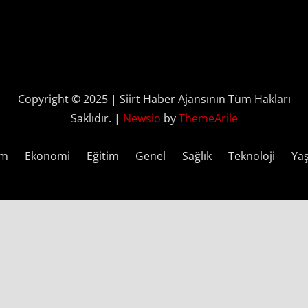
Copyright © 2025 | Siirt Haber Ajansının Tüm Hakları
Saklıdır.
|
Newsio
by
ThemeArile
em
Ekonomi
Eğitim
Genel
Sağlık
Teknoloji
Ya