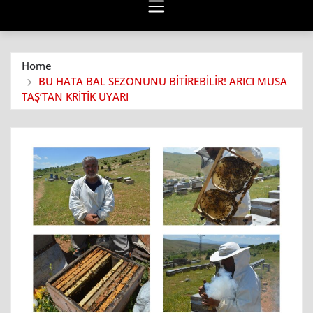
Home
BU HATA BAL SEZONUNU BİTİREBİLİR! ARICI MUSA
TAŞ’TAN KRİTİK UYARI