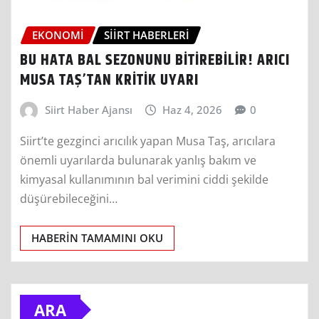
EKONOMI
SIIRT HABERLERI
BU HATA BAL SEZONUNU BİTİREBİLİR! ARICI
MUSA TAŞ’TAN KRİTİK UYARI
Siirt Haber Ajansı
Haz 4, 2026
0
Siirt’te gezginci arıcılık yapan Musa Taş, arıcılara
önemli uyarılarda bulunarak yanlış bakım ve
kimyasal kullanımının bal verimini ciddi şekilde
düşürebileceğini…
HABERIN TAMAMINI OKU
ARA