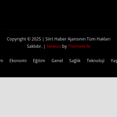
Copyright © 2025 | Siirt Haber Ajansının Tüm Hakları
Saklıdır.
|
Newsio
by
ThemeArile
em
Ekonomi
Eğitim
Genel
Sağlık
Teknoloji
Ya