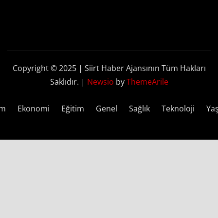
Copyright © 2025 | Siirt Haber Ajansının Tüm Hakları
Saklıdır.
|
Newsio
by
ThemeArile
em
Ekonomi
Eğitim
Genel
Sağlık
Teknoloji
Ya