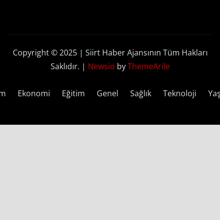
Copyright © 2025 | Siirt Haber Ajansının Tüm Hakları
Saklıdır.
|
Newsio
by
ThemeArile
em
Ekonomi
Eğitim
Genel
Sağlık
Teknoloji
Ya