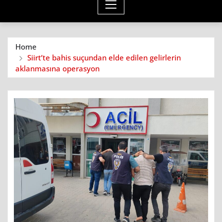
Home
Siirt’te bahis suçundan elde edilen gelirlerin
aklanmasına operasyon