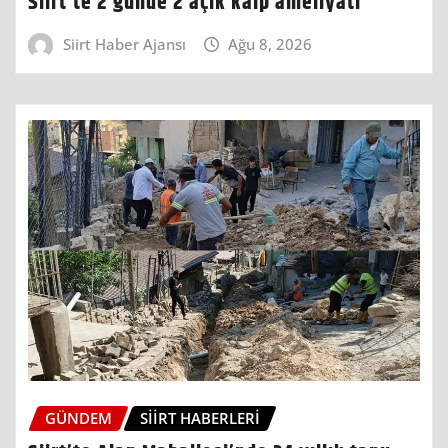
Siirt’te 2 günde 2 açık kalp ameliyatı
Siirt Haber Ajansı
Ağu 8, 2026
GÜNDEM
SIIRT HABERLERI