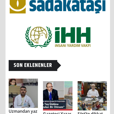
SON EKLENENLER
Uzmandan yaz
Gazeteci Yazar
Siirt’te dikkat