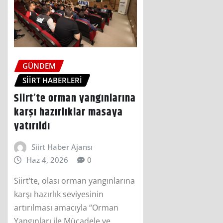
GÜNDEM
SIIRT HABERLERI
Siirt’te orman yangınlarına
karşı hazırlıklar masaya
yatırıldı
Siirt Haber Ajansı
Haz 4, 2026
0
Siirt’te, olası orman yangınlarına
karşı hazırlık seviyesinin
artırılması amacıyla “Orman
Yangınları ile Mücadele ve