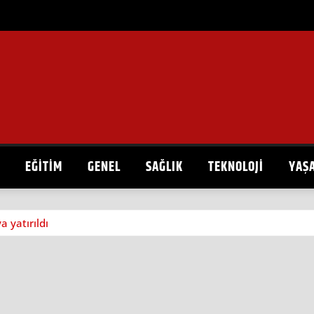
EĞITIM
GENEL
SAĞLIK
TEKNOLOJI
YAŞ
a yatırıldı