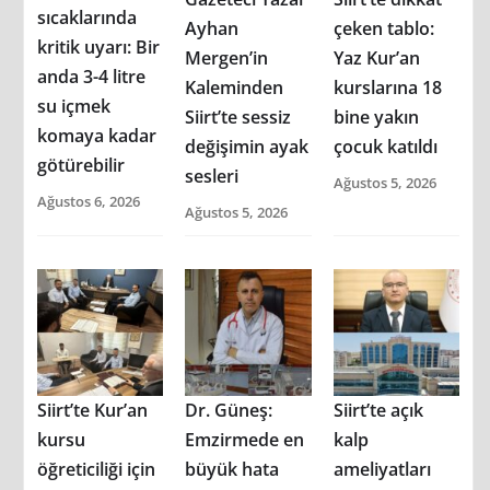
sıcaklarında
Ayhan
çeken tablo:
kritik uyarı: Bir
Mergen’in
Yaz Kur’an
anda 3-4 litre
Kaleminden
kurslarına 18
su içmek
Siirt’te sessiz
bine yakın
komaya kadar
değişimin ayak
çocuk katıldı
götürebilir
sesleri
Ağustos 5, 2026
Ağustos 6, 2026
Ağustos 5, 2026
Siirt’te Kur’an
Dr. Güneş:
Siirt’te açık
kursu
Emzirmede en
kalp
öğreticiliği için
büyük hata
ameliyatları