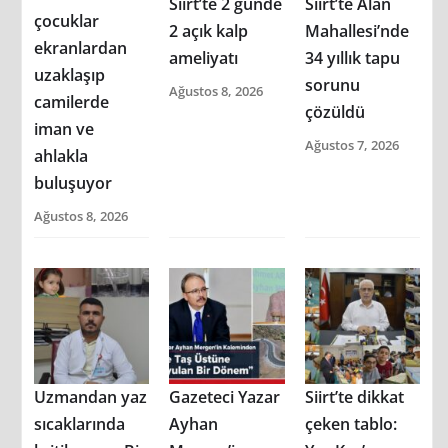
Siirt’te 2 günde
Siirt’te Alan
çocuklar
2 açık kalp
Mahallesi’nde
ekranlardan
ameliyatı
34 yıllık tapu
uzaklaşıp
sorunu
Ağustos 8, 2026
camilerde
çözüldü
iman ve
Ağustos 7, 2026
ahlakla
buluşuyor
Ağustos 8, 2026
Uzmandan yaz
Gazeteci Yazar
Siirt’te dikkat
sıcaklarında
Ayhan
çeken tablo: