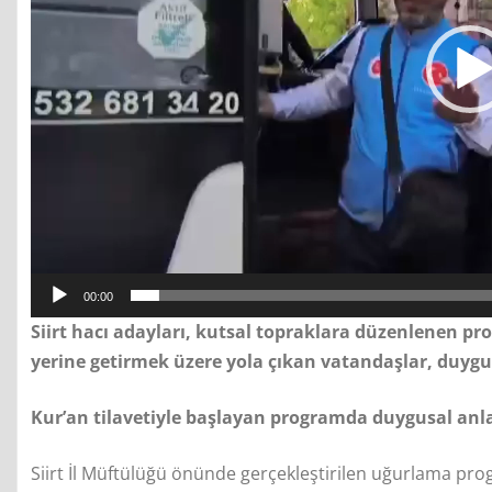
y
n
a
t
ı
c
ı
00:00
Siirt hacı adayları, kutsal topraklara düzenlenen pr
yerine getirmek üzere yola çıkan vatandaşlar, duygu
Kur’an tilavetiyle başlayan programda duygusal anl
Siirt İl Müftülüğü önünde gerçekleştirilen uğurlama prog