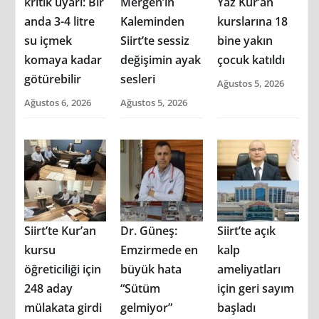
kritik uyarı: Bir
Mergen’in
Yaz Kur’an
anda 3-4 litre
Kaleminden
kurslarına 18
su içmek
Siirt’te sessiz
bine yakın
komaya kadar
değişimin ayak
çocuk katıldı
götürebilir
sesleri
Ağustos 5, 2026
Ağustos 6, 2026
Ağustos 5, 2026
Siirt’te Kur’an
Dr. Güneş:
Siirt’te açık
kursu
Emzirmede en
kalp
öğreticiliği için
büyük hata
ameliyatları
248 aday
“Sütüm
için geri sayım
mülakata girdi
gelmiyor”
başladı