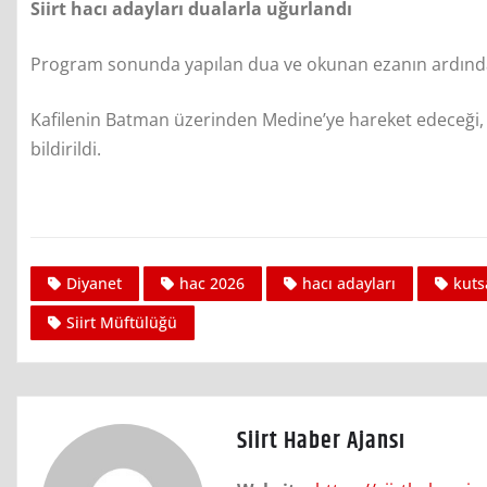
Siirt hacı adayları dualarla uğurlandı
Program sonunda yapılan dua ve okunan ezanın ardından 
Kafilenin Batman üzerinden Medine’ye hareket edeceği,
bildirildi.
Diyanet
hac 2026
hacı adayları
kuts
Siirt Müftülüğü
Siirt Haber Ajansı