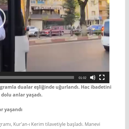
01:02
ogramla dualar eşliğinde uğurlandı. Hac ibadetini
 dolu anlar yaşadı.
ar yaşandı
ramı, Kur’an-ı Kerim tilavetiyle başladı. Manevi