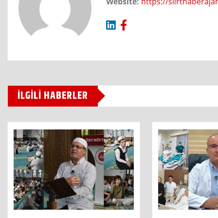
Website:
https://siirthaberaj
İLGILI HABERLER