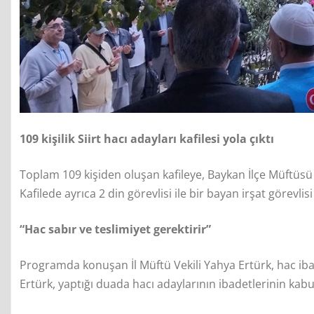
109 kişilik Siirt hacı adayları kafilesi yola çıktı
Toplam 109 kişiden oluşan kafileye, Baykan İlçe Müftüsü 
Kafilede ayrıca 2 din görevlisi ile bir bayan irşat görevlisi
“Hac sabır ve teslimiyet gerektirir”
Programda konuşan İl Müftü Vekili Yahya Ertürk, hac ibadet
Ertürk, yaptığı duada hacı adaylarının ibadetlerinin ka