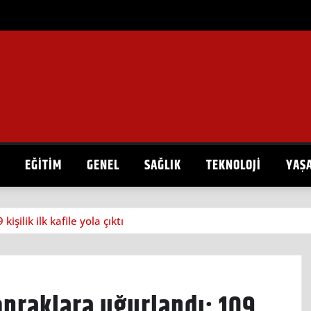
EĞITIM
GENEL
SAĞLIK
TEKNOLOJI
YAŞ
işilik ilk kafile yola çıktı
topraklara uğurlandı: 109