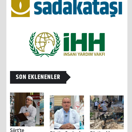
SON EKLENENLER
Siirt’te