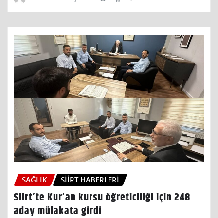
SAĞLIK
SIIRT HABERLERI
Siirt’te Kur’an kursu öğreticiliği için 248
aday mülakata girdi